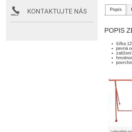
Popis
KONTAKTUJTE NÁS
POPIS 
šířka 1
pevná o
zatížen
hmotnos
povrcho
Lešenařská ot