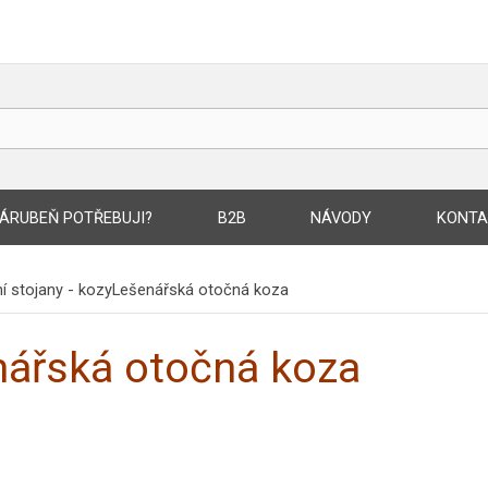
ÁRUBEŇ POTŘEBUJI?
B2B
NÁVODY
KONTA
í stojany - kozy
Lešenářská otočná koza
nářská otočná koza