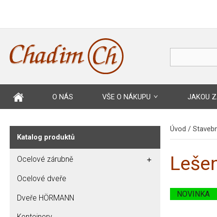
O NÁS
VŠE O NÁKUPU
JAKOU Z
Úvod
/
Stavebn
Katalog produktů
Leše
Ocelové zárubně
Ocelové dveře
NOVINKA
Dveře HÖRMANN