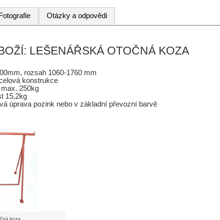
Fotografie
Otázky a odpovědi
ZBOŽÍ: LEŠENÁŘSKÁ OTOČNÁ KOZA
200mm, rozsah 1060-1760 mm
celová konstrukce
í max. 250kg
t 15,2kg
vá úprava pozink nebo v základní převozní barvě
očná koza