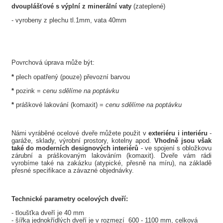
dvouplášťové s výplní z minerální vaty
(zateplené)
- vyrobeny z plechu tl.1mm, vata 40mm
Povrchová úprava může být:
*
plech opatřený (pouze) převozní barvou
*
pozink =
cenu sdělíme na poptávku
*
práškové lakování (komaxit) =
cenu sdělíme na poptávku
Námi vyráběné ocelové dveře můžete použit v
exteriéru i interiéru
-
garáže, sklady, výrobní prostory, kotelny apod.
Vhodně jsou však
také do moderních designových interiérů
- ve spojení s obložkovu
zárubní a práškovaným lakováním (komaxit). Dveře vám rádi
vyrobíme také na zakázku (atypické, přesně na míru), na základě
přesné specifikace a závazné objednávky.
Technické parametry ocelových dveří:
- tloušťka dveří je 40 mm
- šířka
jednokřídlých dveří
je v rozmezí 600 - 1100 mm, celková