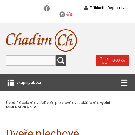
Přihlásit
Registrovat
0,00 Kč
skupiny zboží
Úvod
/
Ocelové dveře
Dveře plechové dvouplášťové s výplní
MINERÁLNÍ VATA
Dveře plechové