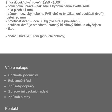
šířka
dvoukřídlých dveří
1250 - 1600 mm
- povrchová úprava - základní alkydová barva světle šedá
- síla plechu 1 mm
- zámek - dozický nebo na FAB vložku (vložka není součástí dveří),
rozteč 90 mm
- hmotnost dveří - cca 30 kg (dle šíře a provedení)
- součástí dveří je standartní hranatý hliníkový štítek s obyčejnou
klikou
- dodací lhůta je 10 dní (příp. dle dohody)
Vše o nákupu
Obchodní podmínky
Reklamační řád
Způsoby dopravy
Zpracování osobních údajů
Způsob platby
Kontakt